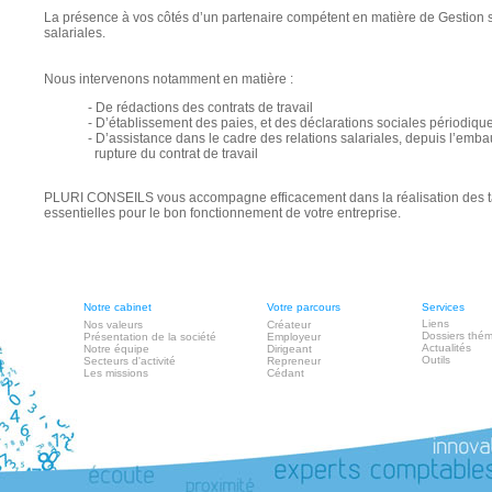
La présence à vos côtés d’un partenaire compétent en matière de Gestion s
salariales.
Nous intervenons notamment en matière :
- De rédactions des contrats de travail
- D’établissement des paies, et des déclarations sociales périodiqu
- D’assistance dans le cadre des relations salariales, depuis l’emba
rupture du contrat de travail
PLURI CONSEILS vous accompagne efficacement dans la réalisation des t
essentielles pour le bon fonctionnement de votre entreprise.
Notre cabinet
Votre parcours
Services
Liens
Nos valeurs
Créateur
Dossiers thé
Présentation de la société
Employeur
Actualités
Notre équipe
Dirigeant
Outils
Secteurs d'activité
Repreneur
Les missions
Cédant