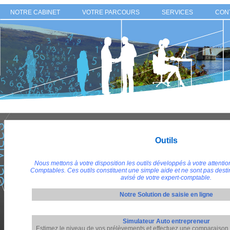
NOTRE CABINET
VOTRE PARCOURS
SERVICES
CON
Outils
Nous mettons à votre disposition les outils développés à votre attentio
Comptables. Ces outils constituent une simple aide et ne sont pas desti
avisé de votre expert-comptable.
Notre Solution de saisie en ligne
Simulateur Auto entrepreneur
Estimez le niveau de vos prélèvements et effectuez une comparaison 