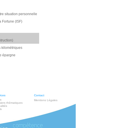
tre situation personnelle
a Fortune (ISF)
truction)
s kilométriques
re épargne
ices
Contact
s
Mentions Légales
iers thématiques
alités
ls