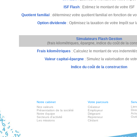
ISF Flash
: Estimez le montant de votre ISF
Quotient familial
: déterminez votre quotient familial en fonction de vo
Option dividende
: Optimisez la taxation de votre Impôt sur l
Simulateurs Flash Gestion
(frais kilométriques, épargne, indice du coût de la cons
Frais kilométriques
: Calculez le montant de vos indemnité
Valeur capital-épargne
: Simulez la valorisation de vot
Indice du coût de la construction
Notre cabinet
Votre parcours
Serv
Lien
Nos valeurs
Créateur
Doss
Présentation de la société
Employeur
Actu
Notre équipe
Dirigeant
Outi
Secteurs d'activité
Repreneur
Les missions
Cédant