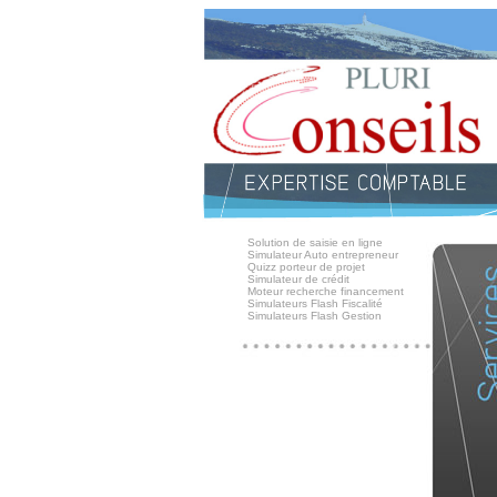
Solution de saisie en ligne
Simulateur Auto entrepreneur
Quizz porteur de projet
Simulateur de crédit
Moteur recherche financement
Simulateurs Flash Fiscalité
Simulateurs Flash Gestion