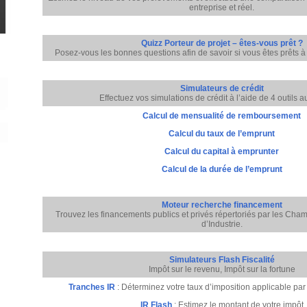
entreprise et réel.
Quizz Porteur de projet – êtes-vous prêt ?
Posez-vous les bonnes questions afin de savoir si vous êtes prêts à 
Simulateurs de crédit
Effectuez vos simulations de crédit à l’aide de 4 outils 
Calcul de mensualité de remboursement
Calcul du taux de l’emprunt
Calcul du capital à emprunter
Calcul de la durée de l’emprunt
Moteur recherche financement
Trouvez les financements publics et privés répertoriés par les Ch
d’Industrie.
Simulateurs Flash Fiscalité
Impôt sur le revenu, Impôt sur la fortune
Tranches IR
: Déterminez votre taux d’imposition applicable pa
IR Flash
: Estimez le montant de votre impôt