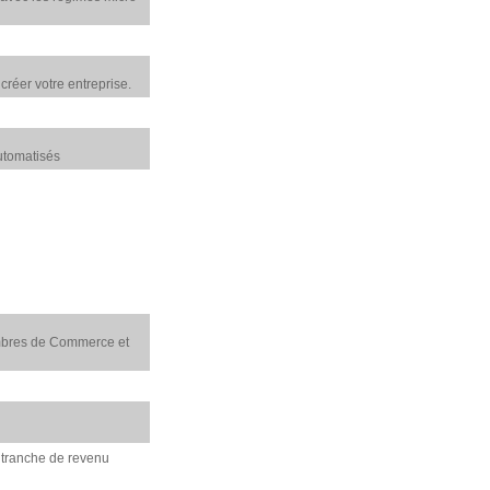
créer votre entreprise.
automatisés
ambres de Commerce et
r tranche de revenu