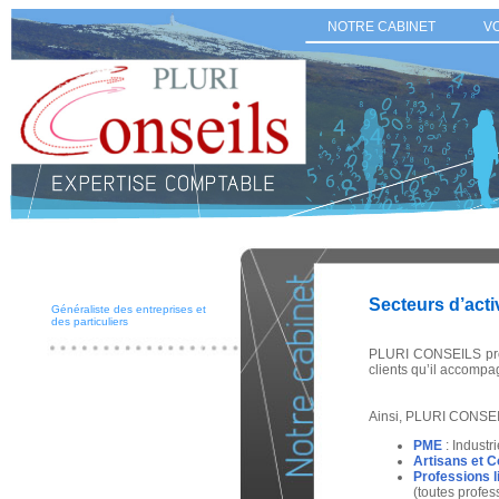
NOTRE CABINET
V
Secteurs d’acti
Généraliste des entreprises et
des particuliers
PLURI CONSEILS prop
clients qu’il accompa
Ainsi, PLURI CONSEIL
PME
: Industr
Artisans et
Professions l
(toutes profes